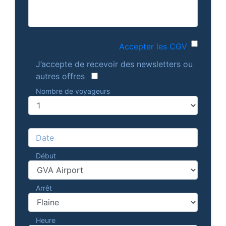
Accepter les CGV
J’accepte de recevoir des newsletters ou
autres offres
Nombre de voyageurs
Date
Début
Arrêt
Heure